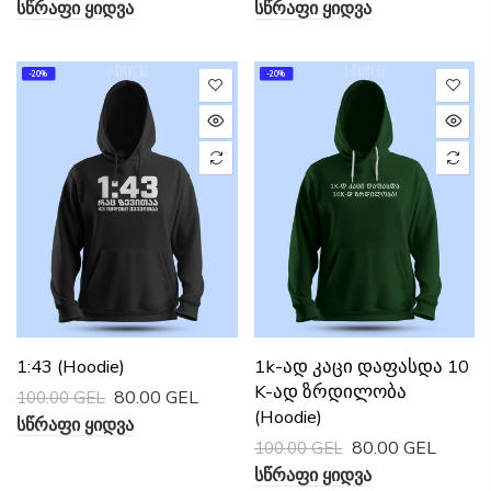
Სწრაფი Ყიდვა
Სწრაფი Ყიდვა
-20%
-20%
1:43 (Hoodie)
1k-Ად Კაცი Დაფასდა 10
K-Ად Ზრდილობა
80.00 GEL
100.00 GEL
(Hoodie)
Სწრაფი Ყიდვა
80.00 GEL
100.00 GEL
Სწრაფი Ყიდვა