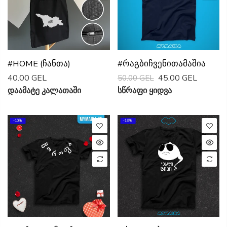
#HOME (ჩანთა)
#რაგბიჩვენითამაშია
40.00 GEL
45.00 GEL
50.00 GEL
Დაამატე Კალათაში
Სწრაფი Ყიდვა
-10%
-10%