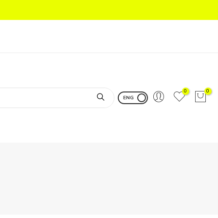
0
0
ENG