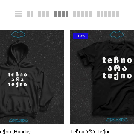
-10%
eქno (Hoodie)
Teჩno Არა Teქno