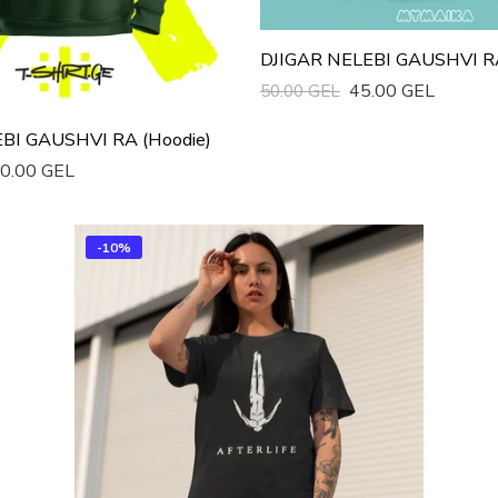
DJIGAR NELEBI GAUSHVI R
45.00 GEL
50.00 GEL
Სწრაფი Ყიდვა
BI GAUSHVI RA (Hoodie)
0.00 GEL
ა
-10%