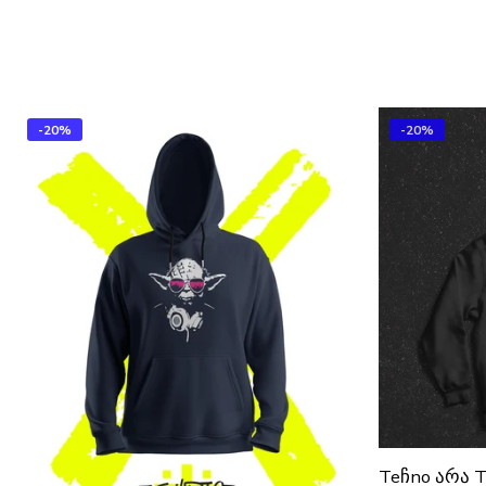
-20%
-20%
Teჩno Არა T