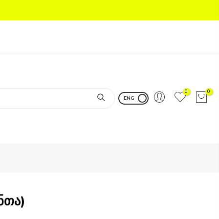
0
0
ENG
ნთა)