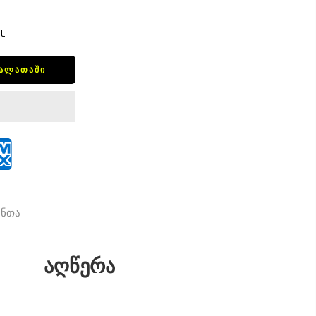
t.
ᲙᲐᲚᲐᲗᲐᲨᲘ
ანთა
აღწერა