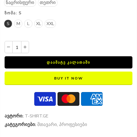
ნაცრისფერი
თეთრი
ᲖᲝᲛᲐ:
S
S
M
L
XL
XXL
ᲓᲐᲐᲛᲐᲢᲔ ᲙᲐᲚᲐᲗᲐᲨᲘ
BUY IT NOW
ავტორი:
T-SHIRT.GE
კატეგორიები:
მთავარი
,
პროფესიები