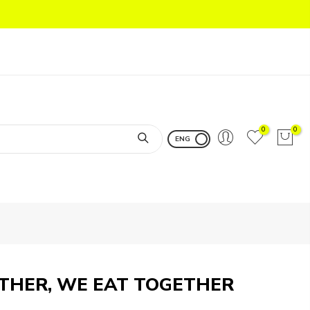
0
0
ENG
THER, WE EAT TOGETHER