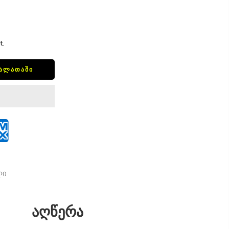
t.
ᲙᲐᲚᲐᲗᲐᲨᲘ
ლი
აღწერა