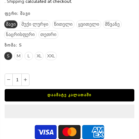
.
Shipping
calculated at checkout.
ᲤᲔᲠᲘ:
ᲨᲐᲕᲘ
შავი
მუქი ლურჯი
წითელი
ყვითელი
მწვანე
ნაცრისფერი
თეთრი
ᲖᲝᲛᲐ:
S
S
M
L
XL
XXL
ᲓᲐᲐᲛᲐᲢᲔ ᲙᲐᲚᲐᲗᲐᲨᲘ