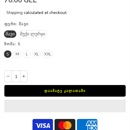
70.00 GEL
.
Shipping
calculated at checkout.
ᲤᲔᲠᲘ:
ᲨᲐᲕᲘ
შავი
მუქი ლურჯი
ᲖᲝᲛᲐ:
S
S
M
L
XL
XXL
ᲓᲐᲐᲛᲐᲢᲔ ᲙᲐᲚᲐᲗᲐᲨᲘ