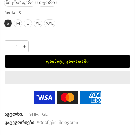
ნაცრისფერი
თეთრი
ᲖᲝᲛᲐ:
S
S
M
L
XL
XXL
ᲓᲐᲐᲛᲐᲢᲔ ᲙᲐᲚᲐᲗᲐᲨᲘ
ავტორი:
T-SHIRT.GE
კატეგორიები:
90იანები
,
მთავარი