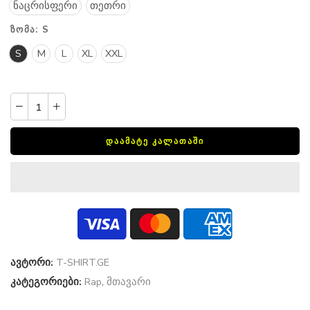
ნაცრისფერი
თეთრი
ᲖᲝᲛᲐ:
S
S
M
L
XL
XXL
ᲓᲐᲐᲛᲐᲢᲔ ᲙᲐᲚᲐᲗᲐᲨᲘ
ავტორი:
T-SHIRT.GE
კატეგორიები:
Rap
,
მთავარი