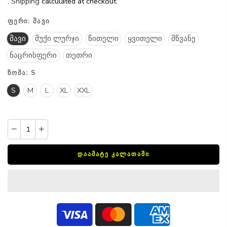
.
Shipping
calculated at checkout.
ᲤᲔᲠᲘ:
ᲨᲐᲕᲘ
შავი
მუქი ლურჯი
წითელი
ყვითელი
მწვანე
ნაცრისფერი
თეთრი
ᲖᲝᲛᲐ:
S
S
M
L
XL
XXL
ᲓᲐᲐᲛᲐᲢᲔ ᲙᲐᲚᲐᲗᲐᲨᲘ