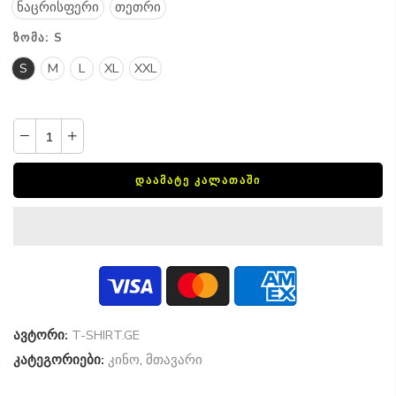
ნაცრისფერი
თეთრი
ᲖᲝᲛᲐ:
S
S
M
L
XL
XXL
ᲓᲐᲐᲛᲐᲢᲔ ᲙᲐᲚᲐᲗᲐᲨᲘ
ავტორი:
T-SHIRT.GE
კატეგორიები:
კინო
,
მთავარი