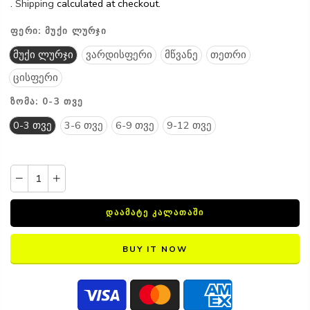
.
Shipping
calculated at checkout.
ᲤᲔᲠᲘ:
ᲛᲣᲥᲘ ᲚᲣᲠᲯᲘ
მუქი ლურჯი
ვარდისფერი
მწვანე
თეთრი
ცისფერი
ᲖᲝᲛᲐ:
0-3 ᲗᲕᲔ
0-3 თვე
3-6 თვე
6-9 თვე
9-12 თვე
ᲓᲐᲐᲛᲐᲢᲔ ᲙᲐᲚᲐᲗᲐᲨᲘ
BUY IT NOW