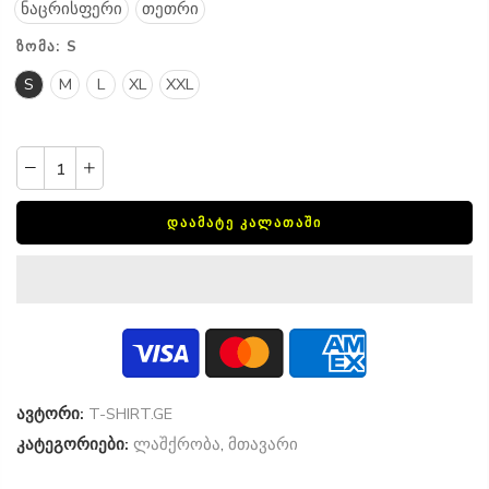
ნაცრისფერი
თეთრი
ᲖᲝᲛᲐ:
S
S
M
L
XL
XXL
ᲓᲐᲐᲛᲐᲢᲔ ᲙᲐᲚᲐᲗᲐᲨᲘ
ავტორი:
T-SHIRT.GE
კატეგორიები:
ლაშქრობა
,
მთავარი