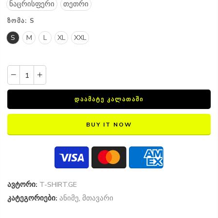
ნაცრისფერი
თეთრი
ᲖᲝᲛᲐ:
S
S
M
L
XL
XXL
ᲓᲐᲐᲛᲐᲢᲔ ᲙᲐᲚᲐᲗᲐᲨᲘ
BUY IT NOW
ავტორი:
T-SHIRT.GE
კატეგორიები:
ანიმე
,
მთავარი