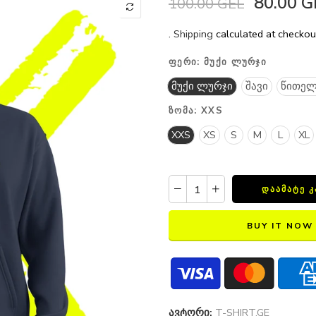
80.00 G
100.00 GEL
.
Shipping
calculated at checkou
ᲤᲔᲠᲘ:
ᲛᲣᲥᲘ ᲚᲣᲠᲯᲘ
მუქი ლურჯი
შავი
წითელ
ᲖᲝᲛᲐ:
XXS
XXS
XS
S
M
L
XL
ᲓᲐᲐᲛᲐᲢᲔ 
BUY IT NOW
ავტორი:
T-SHIRT.GE