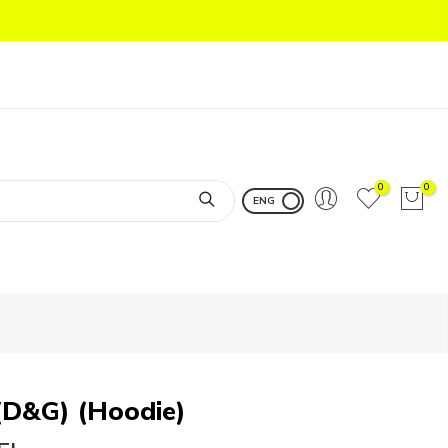
0
0
ENG
D&G) (Hoodie)