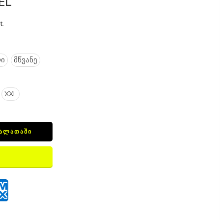
EL
t.
ი
მწვანე
XXL
ᲙᲐᲚᲐᲗᲐᲨᲘ