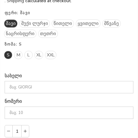
.
Shipping
calculated at checkout.
ᲤᲔᲠᲘ:
ᲨᲐᲕᲘ
შავი
მუქი ლურჯი
წითელი
ყვითელი
მწვანე
ნაცრისფერი
თეთრი
ᲖᲝᲛᲐ:
S
S
M
L
XL
XXL
სახელი
ნომერი