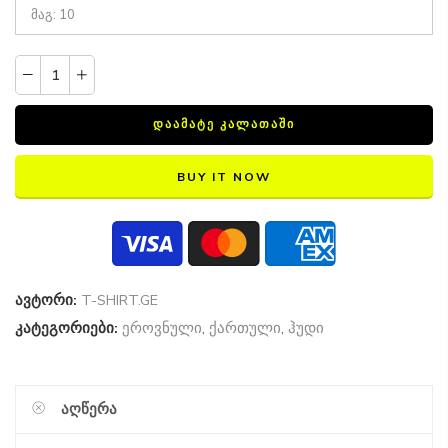
ᲓᲐᲐᲛᲐᲢᲔ ᲙᲐᲚᲐᲗᲐᲨᲘ
BUY IT NOW
ავტორი:
T-SHIRT.GE
კატეგორიები:
ეროვნული
,
ქართული
,
ჰუდი
ᲐᲦᲬᲔᲠᲐ