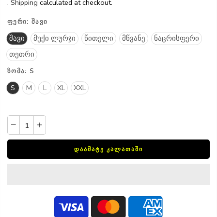
.
Shipping
calculated at checkout.
ᲤᲔᲠᲘ:
ᲨᲐᲕᲘ
შავი
მუქი ლურჯი
წითელი
მწვანე
ნაცრისფერი
თეთრი
ᲖᲝᲛᲐ:
S
S
M
L
XL
XXL
ᲓᲐᲐᲛᲐᲢᲔ ᲙᲐᲚᲐᲗᲐᲨᲘ