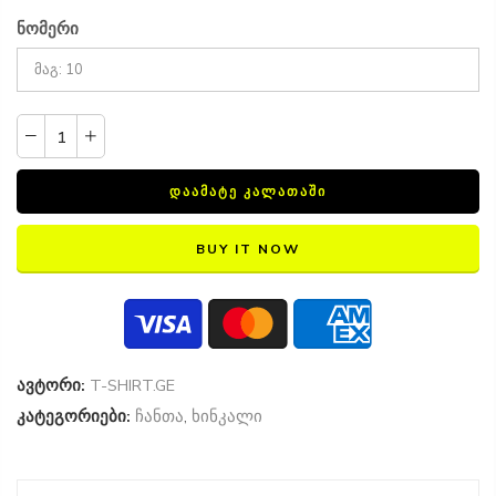
ნომერი
ᲓᲐᲐᲛᲐᲢᲔ ᲙᲐᲚᲐᲗᲐᲨᲘ
BUY IT NOW
ავტორი:
T-SHIRT.GE
კატეგორიები:
ჩანთა
,
ხინკალი