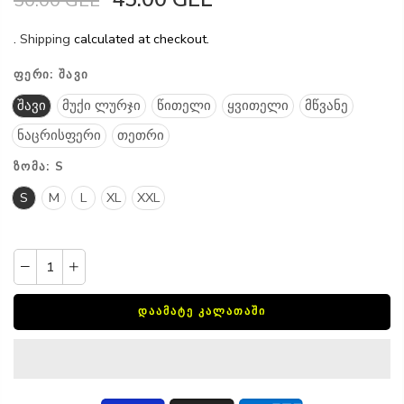
.
Shipping
calculated at checkout.
ᲤᲔᲠᲘ:
ᲨᲐᲕᲘ
შავი
მუქი ლურჯი
წითელი
ყვითელი
მწვანე
ნაცრისფერი
თეთრი
ᲖᲝᲛᲐ:
S
S
M
L
XL
XXL
ᲓᲐᲐᲛᲐᲢᲔ ᲙᲐᲚᲐᲗᲐᲨᲘ