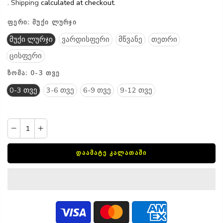
.
Shipping
calculated at checkout.
ᲤᲔᲠᲘ:
ᲛᲣᲥᲘ ᲚᲣᲠᲯᲘ
მუქი ლურჯი
ვარდისფერი
მწვანე
თეთრი
ცისფერი
ᲖᲝᲛᲐ:
0-3 ᲗᲕᲔ
0-3 თვე
3-6 თვე
6-9 თვე
9-12 თვე
ᲓᲐᲐᲛᲐᲢᲔ ᲙᲐᲚᲐᲗᲐᲨᲘ