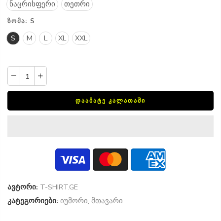
ნაცრისფერი
თეთრი
ᲖᲝᲛᲐ:
S
S
M
L
XL
XXL
ᲓᲐᲐᲛᲐᲢᲔ ᲙᲐᲚᲐᲗᲐᲨᲘ
ავტორი:
T-SHIRT.GE
კატეგორიები:
იუმორი
,
მთავარი