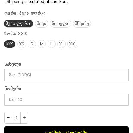
.
Shipping
calculated at checkout.
ᲤᲔᲠᲘ:
ᲛᲣᲥᲘ ᲚᲣᲠᲯᲘ
მუქი ლურჯი
შავი
წითელი
მწვანე
ᲖᲝᲛᲐ:
XXS
XXS
XS
S
M
L
XL
XXL
სახელი
ნომერი
ᲓᲐᲐᲛᲐᲢᲔ ᲙᲐᲚᲐᲗᲐᲨᲘ