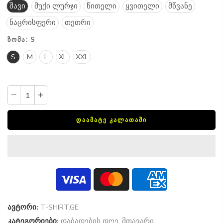
შავი
მუქი ლურჯი
წითელი
ყვითელი
მწვანე
ნაცრისფერი
თეთრი
ᲖᲝᲛᲐ:
S
S
M
L
XL
XXL
ᲓᲐᲐᲛᲐᲢᲔ ᲙᲐᲚᲐᲗᲐᲨᲘ
ავტორი:
T-SHIRT.GE
კატეგორიები:
დაბადების დღე
,
მთავარი