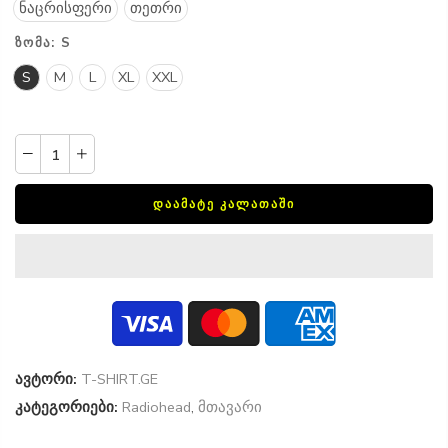
ნაცრისფერი
თეთრი
ᲖᲝᲛᲐ:
S
S
M
L
XL
XXL
ᲓᲐᲐᲛᲐᲢᲔ ᲙᲐᲚᲐᲗᲐᲨᲘ
ავტორი:
T-SHIRT.GE
კატეგორიები:
Radiohead
,
მთავარი