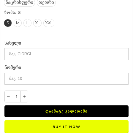
ნაცრისფერი
თეთრი
ᲖᲝᲛᲐ:
S
S
M
L
XL
XXL
სახელი
ნომერი
ᲓᲐᲐᲛᲐᲢᲔ ᲙᲐᲚᲐᲗᲐᲨᲘ
BUY IT NOW