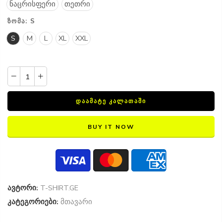
ნაცრისფერი
თეთრი
ᲖᲝᲛᲐ:
S
S
M
L
XL
XXL
ᲓᲐᲐᲛᲐᲢᲔ ᲙᲐᲚᲐᲗᲐᲨᲘ
BUY IT NOW
ავტორი:
T-SHIRT.GE
კატეგორიები:
მთავარი