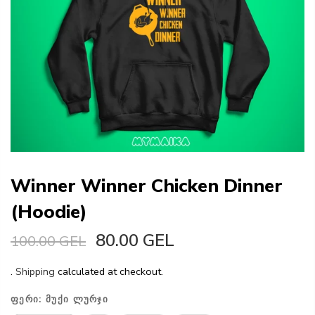
Winner Winner Chicken Dinner
(Hoodie)
80.00 GEL
100.00 GEL
.
Shipping
calculated at checkout.
ᲤᲔᲠᲘ:
ᲛᲣᲥᲘ ᲚᲣᲠᲯᲘ