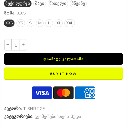
მუქი ლურჯი
შავი
წითელი
მწვანე
ᲖᲝᲛᲐ:
XXS
XXS
XS
S
M
L
XL
XXL
ᲓᲐᲐᲛᲐᲢᲔ ᲙᲐᲚᲐᲗᲐᲨᲘ
BUY IT NOW
ავტორი:
T-SHIRT.GE
კატეგორიები:
გეიმერებისთვის
,
ჰუდი