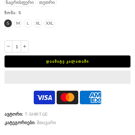
ნაცრისფერი
თეთრი
ᲖᲝᲛᲐ:
S
S
M
L
XL
XXL
ᲓᲐᲐᲛᲐᲢᲔ ᲙᲐᲚᲐᲗᲐᲨᲘ
ავტორი:
T-SHIRT.GE
კატეგორიები:
მთავარი