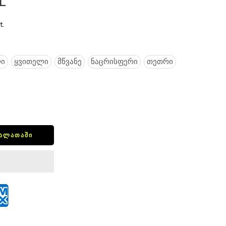
L
t.
ი
ყვითელი
მწვანე
ნაცრისფერი
თეთრი
ᲙᲐᲚᲐᲗᲐᲨᲘ