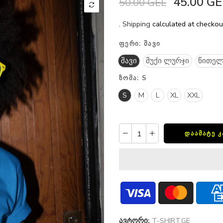
45.00 GE
50.00 GEL
.
Shipping
calculated at checkou
ᲤᲔᲠᲘ:
ᲨᲐᲕᲘ
შავი
მუქი ლურჯი
წითელ
ᲖᲝᲛᲐ:
S
S
M
L
XL
XXL
ᲓᲐᲐᲛᲐᲢᲔ 
ავტორი:
T-SHIRT.GE