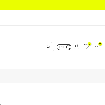
0
0
ENG