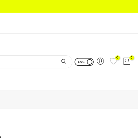
0
0
ENG