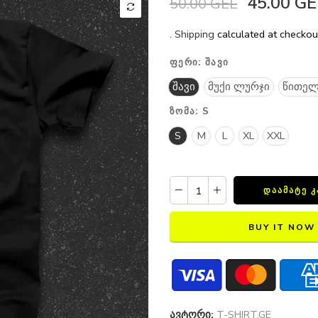
45.00 GE
50.00 GEL
.
Shipping
calculated at checkou
ᲤᲔᲠᲘ:
ᲨᲐᲕᲘ
შავი
მუქი ლურჯი
წითელ
ᲖᲝᲛᲐ:
S
S
M
L
XL
XXL
ᲓᲐᲐᲛᲐᲢᲔ 
BUY IT NOW
ავტორი:
T-SHIRT.GE