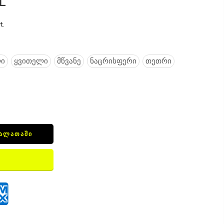
L
t.
ი
ყვითელი
მწვანე
ნაცრისფერი
თეთრი
ᲙᲐᲚᲐᲗᲐᲨᲘ