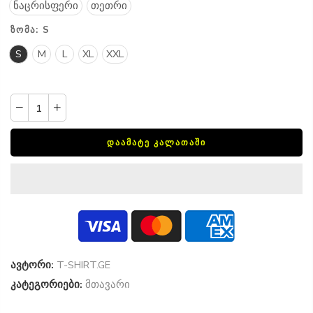
ნაცრისფერი
თეთრი
ᲖᲝᲛᲐ:
S
S
M
L
XL
XXL
ᲓᲐᲐᲛᲐᲢᲔ ᲙᲐᲚᲐᲗᲐᲨᲘ
ავტორი:
T-SHIRT.GE
კატეგორიები:
მთავარი