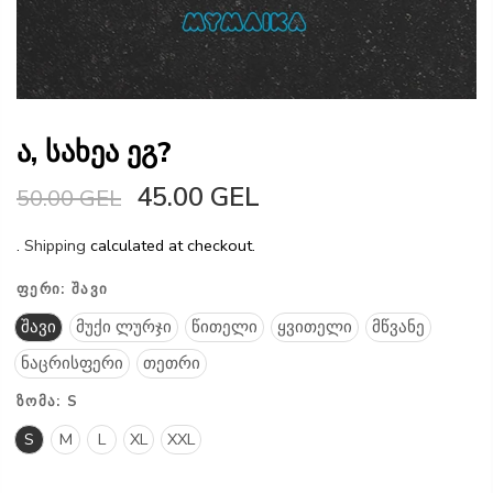
ა, სახეა ეგ?
45.00 GEL
50.00 GEL
.
Shipping
calculated at checkout.
ᲤᲔᲠᲘ:
ᲨᲐᲕᲘ
შავი
მუქი ლურჯი
წითელი
ყვითელი
მწვანე
ნაცრისფერი
თეთრი
ᲖᲝᲛᲐ:
S
S
M
L
XL
XXL