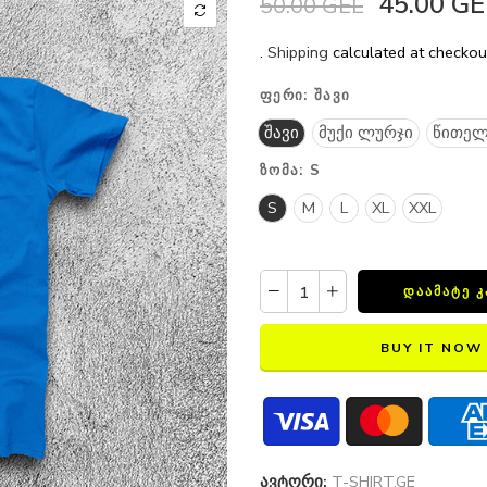
45.00 GE
50.00 GEL
.
Shipping
calculated at checkou
ᲤᲔᲠᲘ:
ᲨᲐᲕᲘ
შავი
მუქი ლურჯი
წითელ
ᲖᲝᲛᲐ:
S
S
M
L
XL
XXL
ᲓᲐᲐᲛᲐᲢᲔ 
BUY IT NOW
ავტორი:
T-SHIRT.GE