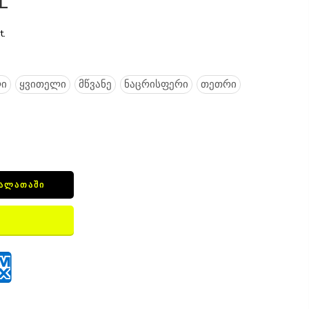
L
t.
ი
ყვითელი
მწვანე
ნაცრისფერი
თეთრი
ᲙᲐᲚᲐᲗᲐᲨᲘ