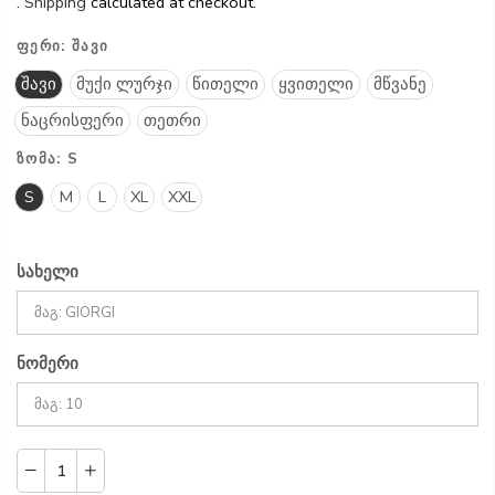
.
Shipping
calculated at checkout.
ᲤᲔᲠᲘ:
ᲨᲐᲕᲘ
შავი
მუქი ლურჯი
წითელი
ყვითელი
მწვანე
ნაცრისფერი
თეთრი
ᲖᲝᲛᲐ:
S
S
M
L
XL
XXL
სახელი
ნომერი