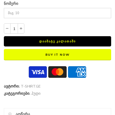
ნომერი
ᲓᲐᲐᲛᲐᲢᲔ ᲙᲐᲚᲐᲗᲐᲨᲘ
BUY IT NOW
ავტორი:
T-SHIRT.GE
კატეგორიები:
ჰუდი
ᲐᲦᲬᲔᲠᲐ