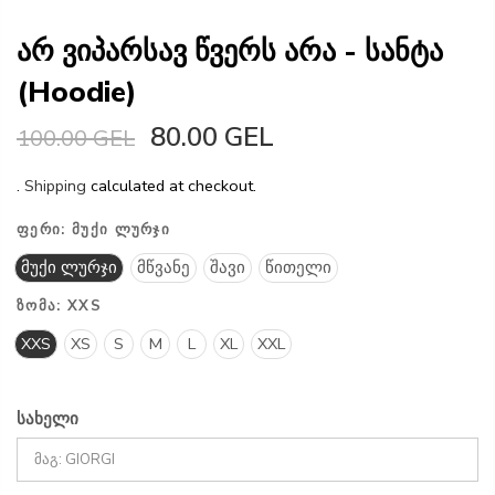
არ ვიპარსავ წვერს არა - სანტა
(Hoodie)
80.00 GEL
100.00 GEL
.
Shipping
calculated at checkout.
ᲤᲔᲠᲘ:
ᲛᲣᲥᲘ ᲚᲣᲠᲯᲘ
მუქი ლურჯი
მწვანე
შავი
წითელი
ᲖᲝᲛᲐ:
XXS
XXS
XS
S
M
L
XL
XXL
სახელი