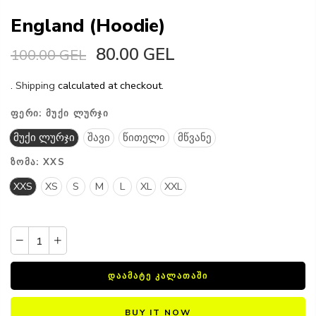
England (Hoodie)
80.00 GEL
100.00 GEL
.
Shipping
calculated at checkout.
ᲤᲔᲠᲘ:
ᲛᲣᲥᲘ ᲚᲣᲠᲯᲘ
მუქი ლურჯი
შავი
წითელი
მწვანე
ᲖᲝᲛᲐ:
XXS
XXS
XS
S
M
L
XL
XXL
ᲓᲐᲐᲛᲐᲢᲔ ᲙᲐᲚᲐᲗᲐᲨᲘ
BUY IT NOW