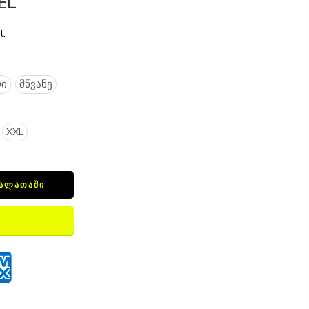
EL
t.
ი
მწვანე
XXL
ᲙᲐᲚᲐᲗᲐᲨᲘ