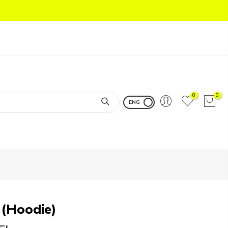
0
0
ENG
(Hoodie)