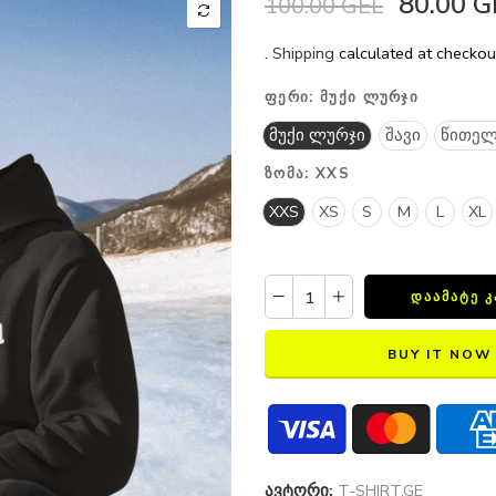
80.00 G
100.00 GEL
.
Shipping
calculated at checkou
ᲤᲔᲠᲘ:
ᲛᲣᲥᲘ ᲚᲣᲠᲯᲘ
მუქი ლურჯი
შავი
წითელ
ᲖᲝᲛᲐ:
XXS
XXS
XS
S
M
L
XL
ᲓᲐᲐᲛᲐᲢᲔ 
BUY IT NOW
ავტორი:
T-SHIRT.GE