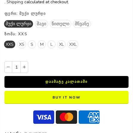
.
Shipping
calculated at checkout.
ᲤᲔᲠᲘ:
ᲛᲣᲥᲘ ᲚᲣᲠᲯᲘ
მუქი ლურჯი
შავი
წითელი
მწვანე
ᲖᲝᲛᲐ:
XXS
XXS
XS
S
M
L
XL
XXL
ᲓᲐᲐᲛᲐᲢᲔ ᲙᲐᲚᲐᲗᲐᲨᲘ
BUY IT NOW