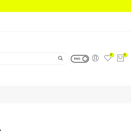
0
0
ENG