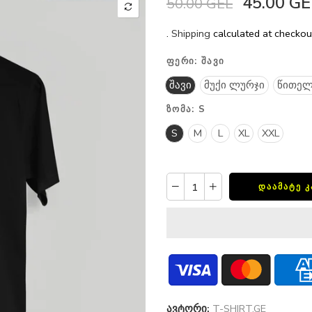
45.00 GE
50.00 GEL
.
Shipping
calculated at checkou
ᲤᲔᲠᲘ:
ᲨᲐᲕᲘ
შავი
მუქი ლურჯი
წითელ
ᲖᲝᲛᲐ:
S
S
M
L
XL
XXL
ᲓᲐᲐᲛᲐᲢᲔ 
ავტორი:
T-SHIRT.GE