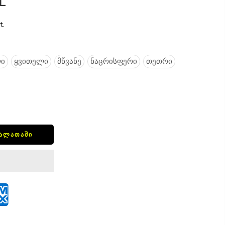
L
t.
ი
ყვითელი
მწვანე
ნაცრისფერი
თეთრი
ᲙᲐᲚᲐᲗᲐᲨᲘ