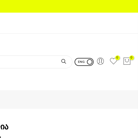
0
0
ENG
ია