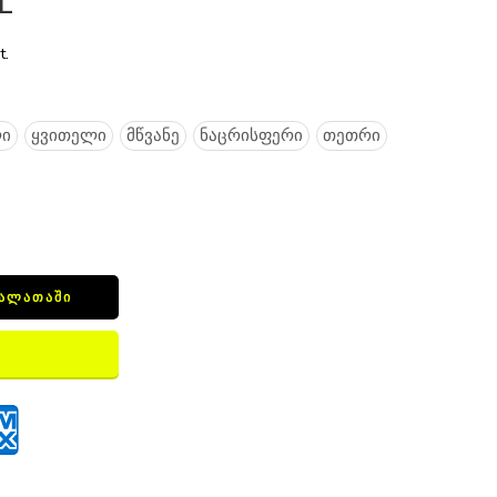
L
t.
ი
ყვითელი
მწვანე
ნაცრისფერი
თეთრი
ᲙᲐᲚᲐᲗᲐᲨᲘ