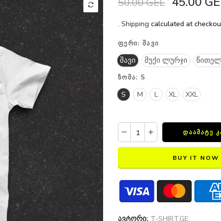
45.00 GE
50.00 GEL
.
Shipping
calculated at checkou
ᲤᲔᲠᲘ:
ᲨᲐᲕᲘ
შავი
მუქი ლურჯი
წითელ
ᲖᲝᲛᲐ:
S
S
M
L
XL
XXL
ᲓᲐᲐᲛᲐᲢᲔ 
BUY IT NOW
ავტორი:
T-SHIRT.GE