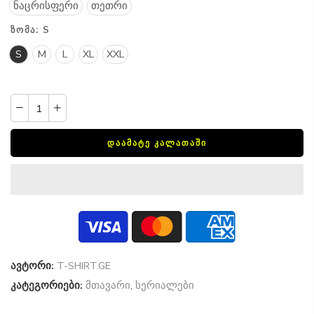
ნაცრისფერი
თეთრი
ᲖᲝᲛᲐ:
S
S
M
L
XL
XXL
ᲓᲐᲐᲛᲐᲢᲔ ᲙᲐᲚᲐᲗᲐᲨᲘ
ავტორი:
T-SHIRT.GE
კატეგორიები:
მთავარი
,
სერიალები