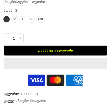
ნაცრისფერი
თეთრი
ᲖᲝᲛᲐ:
S
S
M
L
XL
XXL
ᲓᲐᲐᲛᲐᲢᲔ ᲙᲐᲚᲐᲗᲐᲨᲘ
ავტორი:
T-SHIRT.GE
კატეგორიები:
მთავარი