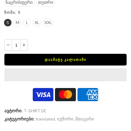
ნაცრისფერი
თეთრი
ᲖᲝᲛᲐ:
S
S
M
L
XL
XXL
ᲓᲐᲐᲛᲐᲢᲔ ᲙᲐᲚᲐᲗᲐᲨᲘ
ავტორი:
T-SHIRT.GE
კატეგორიები:
translated
,
იუმორი
,
მთავარი