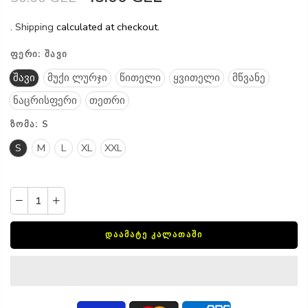
.
Shipping
calculated at checkout.
ᲤᲔᲠᲘ:
ᲨᲐᲕᲘ
შავი
მუქი ლურჯი
წითელი
ყვითელი
მწვანე
ნაცრისფერი
თეთრი
ᲖᲝᲛᲐ:
S
S
M
L
XL
XXL
ᲓᲐᲐᲛᲐᲢᲔ ᲙᲐᲚᲐᲗᲐᲨᲘ