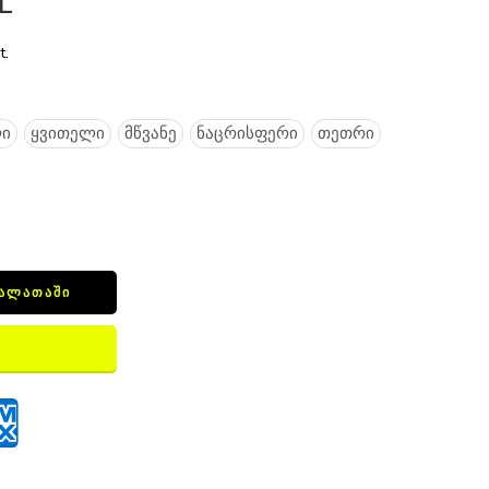
L
t.
ი
ყვითელი
მწვანე
ნაცრისფერი
თეთრი
ᲙᲐᲚᲐᲗᲐᲨᲘ