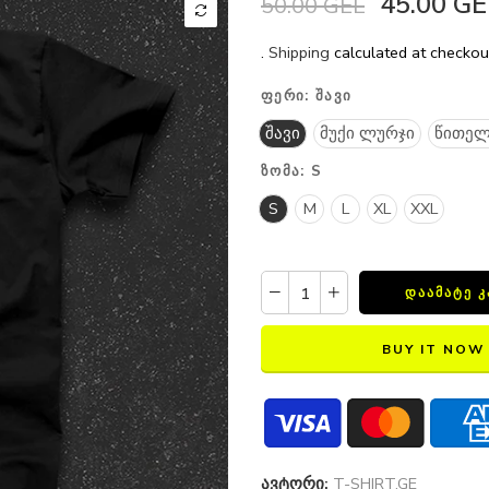
45.00 GE
50.00 GEL
.
Shipping
calculated at checkou
ᲤᲔᲠᲘ:
ᲨᲐᲕᲘ
შავი
მუქი ლურჯი
წითელ
ᲖᲝᲛᲐ:
S
S
M
L
XL
XXL
ᲓᲐᲐᲛᲐᲢᲔ 
BUY IT NOW
ავტორი:
T-SHIRT.GE