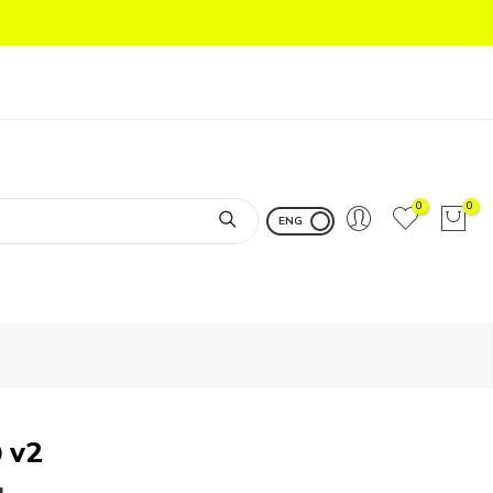
0
0
ENG
 v2