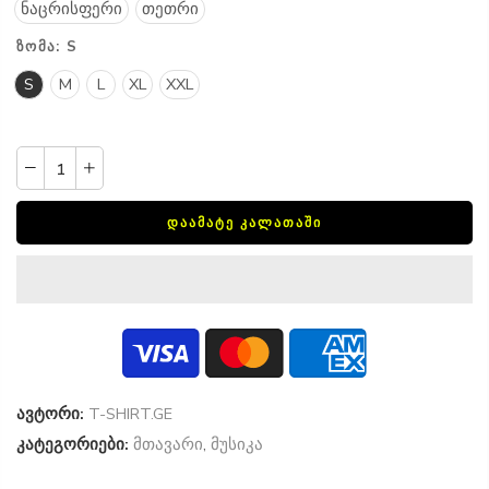
ნაცრისფერი
თეთრი
ᲖᲝᲛᲐ:
S
S
M
L
XL
XXL
ᲓᲐᲐᲛᲐᲢᲔ ᲙᲐᲚᲐᲗᲐᲨᲘ
ავტორი:
T-SHIRT.GE
კატეგორიები:
მთავარი
,
მუსიკა