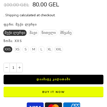
80.00 GEL
100.00 GEL
.
Shipping
calculated at checkout.
ᲤᲔᲠᲘ:
ᲛᲣᲥᲘ ᲚᲣᲠᲯᲘ
მუქი ლურჯი
შავი
წითელი
მწვანე
ᲖᲝᲛᲐ:
XXS
XXS
XS
S
M
L
XL
XXL
ᲓᲐᲐᲛᲐᲢᲔ ᲙᲐᲚᲐᲗᲐᲨᲘ
BUY IT NOW