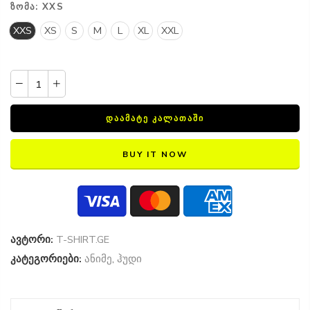
ᲖᲝᲛᲐ:
XXS
XXS
XS
S
M
L
XL
XXL
ᲓᲐᲐᲛᲐᲢᲔ ᲙᲐᲚᲐᲗᲐᲨᲘ
BUY IT NOW
ავტორი:
T-SHIRT.GE
კატეგორიები:
ანიმე
,
ჰუდი