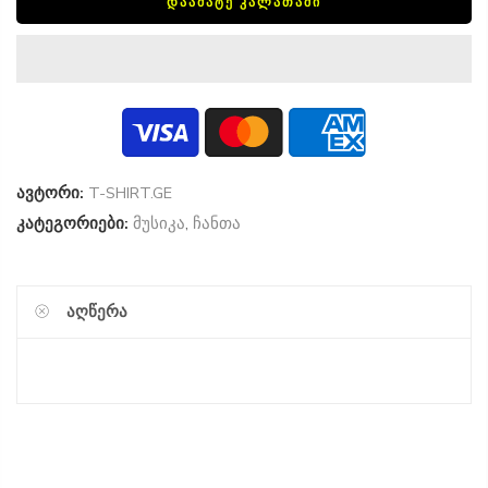
ᲓᲐᲐᲛᲐᲢᲔ ᲙᲐᲚᲐᲗᲐᲨᲘ
ავტორი:
T-SHIRT.GE
კატეგორიები:
მუსიკა
,
ჩანთა
ᲐᲦᲬᲔᲠᲐ